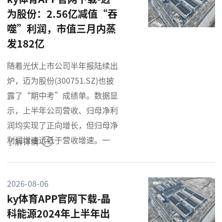
为股份：2.56亿减值“吞
噬”利润，市值三月内蒸
发182亿
随着光伏上市公司半年报陆续出
炉，迈为股份(300751.SZ)也披
露了“期中考”成绩单。数据显
示，上半年公司营收、归母净利
润均实现了正向增长，但归母净
利润增速远低于营收增速。一
了解详情
2026-08-06
ky体育APP官网下载-晶
科能源2024年上半年出