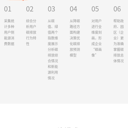
01
02
03
04
05
06
采集统
综合分
从碳
从降碳
对用户
帮助政
计多种
析用户
值、绿
路径方
进行全
府、园
用户侧
碳排放
值两个
面构建
维度刻
区（企
能源消
行为特
指数维
决策优
画，形
业）更
费数据
性
度展示
化碳排
成企业
为准确
分析碳
放预测
“碳画
掌握碳
排放综
模型
像”
排放总
合情况
体情况
和新能
源利用
情况