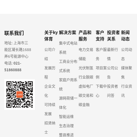
联系我们
关于ky
解决方案
产品和
客户
投资者
新闻
体育
服务
支持
关系
动态
地址: 上海市三
集中式电站
能区凝长路1688
公司介
电力交易
客户服
最新行
公司动
系统
弄6号能源中心
绍
储能
务
情
态
工商业分布
电话:
021-
发展历
光伏制氢
项目案
公司公
媒体聚
51860888
式系统
程
行业脱碳
例
告
焦
家庭户用系
企业文
虚拟电厂
下载中
投资者
行业资
统
化
碳交易和
心
问答
讯
源网荷储一
可持续
碳金融
体化
发展
智能运维
招贤纳
生态治理
士
整县推进