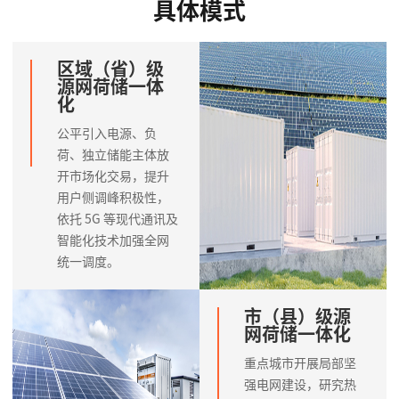
具体模式
区域（省）级
源网荷储一体
化
公平引入电源、负
荷、独立储能主体放
开市场化交易，提升
用户侧调峰积极性，
依托 5G 等现代通讯及
智能化技术加强全网
统一调度。
市（县）级源
网荷储一体化
重点城市开展局部坚
强电网建设，研究热