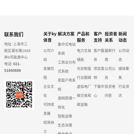
联系我们
关于ky
解决方案
产品和
客户
投资者
新闻
体育
服务
支持
关系
动态
地址: 上海市三
集中式电站
能区凝长路1688
公司介
电力交易
客户服
最新行
公司动
系统
弄6号能源中心
绍
储能
务
情
态
工商业分布
电话:
021-
发展历
光伏制氢
项目案
公司公
媒体聚
51860888
式系统
程
行业脱碳
例
告
焦
家庭户用系
企业文
虚拟电厂
下载中
投资者
行业资
统
化
碳交易和
心
问答
讯
源网荷储一
可持续
碳金融
体化
发展
智能运维
招贤纳
生态治理
士
整县推进