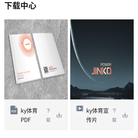
下载中心
ky体育
ky体育宣
下
下
PDF
传片
载
载