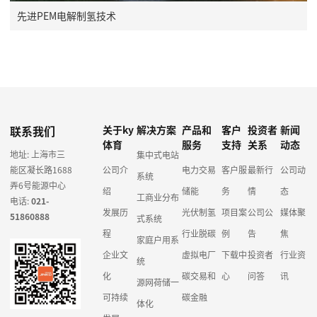
先进PEM电解制氢技术
联系我们
关于ky
解决方案
产品和
客户
投资者
新闻
体育
服务
支持
关系
动态
地址: 上海市三
集中式电站
能区凝长路1688
公司介
电力交易
客户服
最新行
公司动
系统
弄6号能源中心
绍
储能
务
情
态
工商业分布
电话:
021-
发展历
光伏制氢
项目案
公司公
媒体聚
51860888
式系统
程
行业脱碳
例
告
焦
家庭户用系
企业文
虚拟电厂
下载中
投资者
行业资
统
化
碳交易和
心
问答
讯
源网荷储一
可持续
碳金融
体化