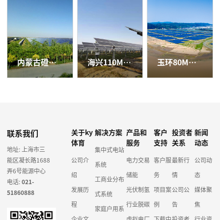
内蒙古磴口县50兆瓦光伏电站
海兴110MW农光互补项目
玉环80MW农光、渔光互补项目
联系我们
关于ky
解决方案
产品和
客户
投资者
新闻
体育
服务
支持
关系
动态
地址: 上海市三
集中式电站
能区凝长路1688
公司介
电力交易
客户服
最新行
公司动
系统
弄6号能源中心
绍
储能
务
情
态
工商业分布
电话:
021-
发展历
光伏制氢
项目案
公司公
媒体聚
51860888
式系统
程
行业脱碳
例
告
焦
家庭户用系
企业文
虚拟电厂
下载中
投资者
行业资