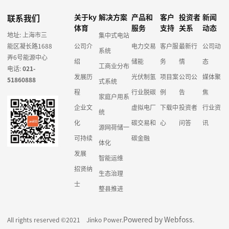
联系我们
关于ky
解决方案
产品和
客户
投资者
新闻
体育
服务
支持
关系
动态
地址: 上海市三
集中式电站
能区凝长路1688
公司介
电力交易
客户服
最新行
公司动
系统
弄6号能源中心
绍
储能
务
情
态
工商业分布
电话:
021-
发展历
光伏制氢
项目案
公司公
媒体聚
51860888
式系统
程
行业脱碳
例
告
焦
家庭户用系
企业文
虚拟电厂
下载中
投资者
行业资
统
化
碳交易和
心
问答
讯
源网荷储一
可持续
碳金融
体化
发展
智能运维
招贤纳
生态治理
士
整县推进
Powered by Webfoss
All rights reserved ©2021 Jinko Power.
.