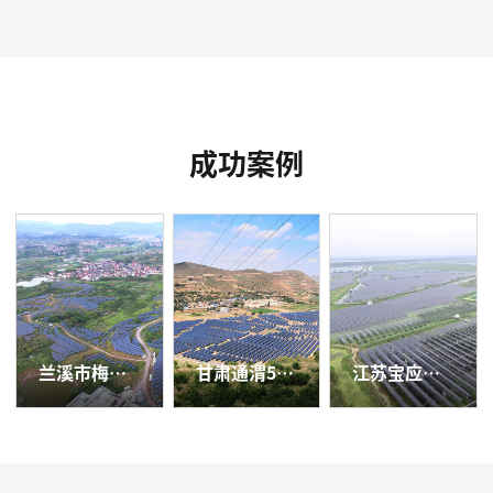
成功案例
兰溪市梅江镇20兆瓦农光互补光伏发电项目
甘肃通渭50兆瓦光伏扶贫项目
江苏宝应应用领跑基地2号100兆瓦项目