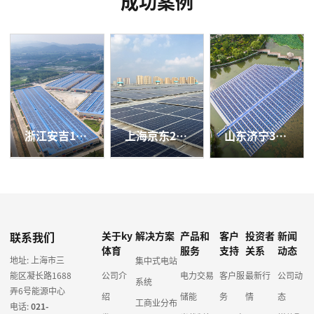
成功案例
浙江安吉13兆瓦屋顶光伏电站
上海京东2.43兆瓦屋顶分布式项目
山东济宁300千瓦水面漂浮分布式光伏电站
联系我们
关于ky
解决方案
产品和
客户
投资者
新闻
体育
服务
支持
关系
动态
地址: 上海市三
集中式电站
能区凝长路1688
公司介
电力交易
客户服
最新行
公司动
系统
弄6号能源中心
绍
储能
务
情
态
工商业分布
电话:
021-