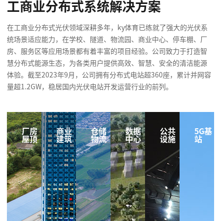
工商业分布式系统解决方案
在工商业分布式光伏领域深耕多年，ky体育已练就了强大的光伏系
统场景适应能力，在学校、隧道、物流园、商业中心、停车棚、厂
房、服务区等应用场景都有着丰富的项目经验。公司致力于打造智
慧分布式能源生态，为各类用户提供高效、智慧、安全的清洁能源
体验。截至2023年9月，公司拥有分布式电站超360座，累计并网容
量超1.2GW，稳居国内光伏电站开发运营行业的前列。
厂房
商业
仓储
数据
公共
5G基
屋顶
建筑
物流
中心
设施
站