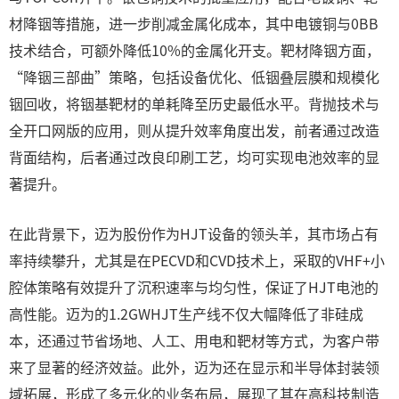
材降铟等措施，进一步削减金属化成本，其中电镀铜与0BB
技术结合，可额外降低10%的金属化开支。靶材降铟方面，
“降铟三部曲”策略，包括设备优化、低铟叠层膜和规模化
铟回收，将铟基靶材的单耗降至历史最低水平。背抛技术与
全开口网版的应用，则从提升效率角度出发，前者通过改造
背面结构，后者通过改良印刷工艺，均可实现电池效率的显
著提升。
在此背景下，迈为股份作为HJT设备的领头羊，其市场占有
率持续攀升，尤其是在PECVD和CVD技术上，采取的VHF+小
腔体策略有效提升了沉积速率与均匀性，保证了HJT电池的
高性能。迈为的1.2GWHJT生产线不仅大幅降低了非硅成
本，还通过节省场地、人工、用电和靶材等方式，为客户带
来了显著的经济效益。此外，迈为还在显示和半导体封装领
域拓展，形成了多元化的业务布局，展现了其在高科技制造