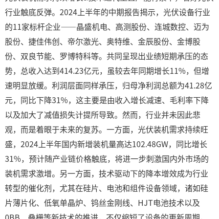
行业触底反弹。2024上半年的中期报告揭示，光伏设备行业
的11家标杆企业——晶盛机电、高测股份、连城数控、迈为
股份、捷佳伟创、帝尔激光、奥特维、金辰股份、金博股
份、双良节能、罗博特科等。共同呈现出业绩短期承压的态
势，总收入达到414.23亿元，虽较去年同期增长11%，但增
速明显放缓。利润层面同样承压，归母净利润总额为41.28亿
元，同比下降31%，这主要是由收入增长减速、毛利率下降
以及加大了减值损失计提所导致。然而，行业并未因此悲
观，而是着眼于未来的复苏。一方面，光伏装机需求持续旺
盛，2024上半年国内新增装机量高达102.48GW，同比增长
31%，预计随产业链价格触底，将进一步刺激国内外市场的
装机需求激增。另一方面，技术驱动下的降本增效成为行业
转型的催化剂，尤其在硅片、电池和组件设备领域，诸如硅
片薄片化、低氧单晶炉、钨丝金刚线、HJT电池技术以及
0BB、叠栅等新技术的推进，不仅缩短了设备的更新周期，