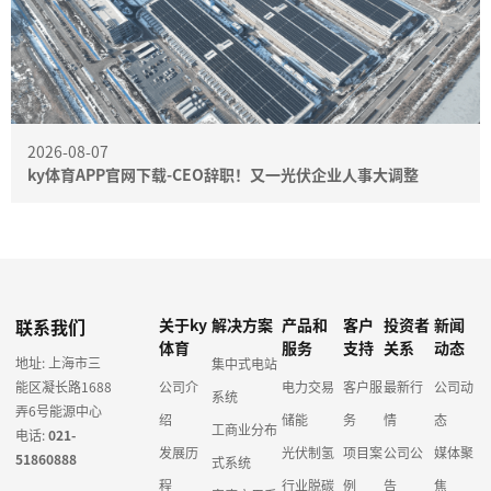
2026-08-07
ky体育APP官网下载-CEO辞职！又一光伏企业人事大调整
联系我们
关于ky
解决方案
产品和
客户
投资者
新闻
体育
服务
支持
关系
动态
地址: 上海市三
集中式电站
能区凝长路1688
公司介
电力交易
客户服
最新行
公司动
系统
弄6号能源中心
绍
储能
务
情
态
工商业分布
电话:
021-
发展历
光伏制氢
项目案
公司公
媒体聚
51860888
式系统
程
行业脱碳
例
告
焦