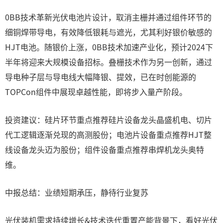
0BB技术革新光伏电池片设计，取消主栅并通过组件环节的
细铜焊带导电，有效降低银耗与遮光，尤其利好银价敏感的
HJT电池。随银价上涨，0BB技术加速产业化，预计2024下
半年将迎来大规模设备招标。叠栅技术作为另一创新，通过
导电种子层与导电线大幅降银、提效，已在时创能源的
TOPCon组件中展现卓越性能，即将步入量产阶段。
投资建议：硅片环节重点推荐硅片设备龙头晶盛机电、切片
代工逻辑逐渐兑现的高测股份；电池片设备重点推荐HJT整
线设备龙头迈为股份；组件设备重点推荐串焊机龙头奥特
维。
中报总结：业绩短期承压，静待行业复苏
光伏装机需求持续增长&技术迭代重置产能背景下，看好光伏