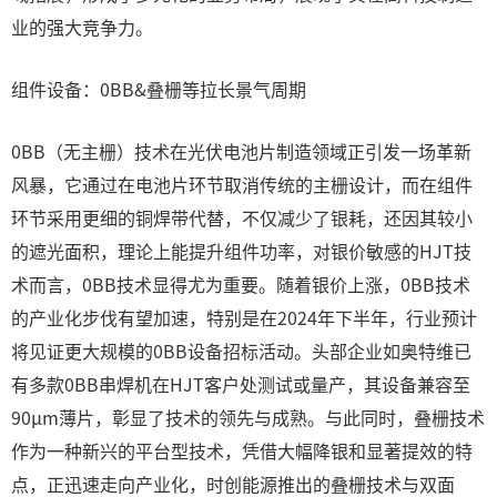
业的强大竞争力。
组件设备：0BB&叠栅等拉长景气周期
0BB（无主栅）技术在光伏电池片制造领域正引发一场革新
风暴，它通过在电池片环节取消传统的主栅设计，而在组件
环节采用更细的铜焊带代替，不仅减少了银耗，还因其较小
的遮光面积，理论上能提升组件功率，对银价敏感的HJT技
术而言，0BB技术显得尤为重要。随着银价上涨，0BB技术
的产业化步伐有望加速，特别是在2024年下半年，行业预计
将见证更大规模的0BB设备招标活动。头部企业如奥特维已
有多款0BB串焊机在HJT客户处测试或量产，其设备兼容至
90μm薄片，彰显了技术的领先与成熟。与此同时，叠栅技术
作为一种新兴的平台型技术，凭借大幅降银和显著提效的特
点，正迅速走向产业化，时创能源推出的叠栅技术与双面