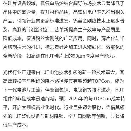
在硅片设备领域，低氧单晶炉结合超导磁场技术显著降低了
晶体中的氧含量，提升材料品质，晶盛机电已率先推出相关
产品，引领行业向更高标准进发。钨丝金刚线技术正逐步普
及，高测的"钨丝冷拉"工艺革新提高生产效率与产品质量，
降低成本，促进钨丝金刚线的广泛应用。同时，薄片化与半
片切割技术的推进，标志着硅片加工进入精细化、效能化的
全新阶段，如高测在HJT硅片上的90μm厚度量产能力。
光伏行业正迎来由HJT电池技术引领的新一轮技术革命，其
高效转换率与明确的降本路径使其有望超越TOPCon，成为
下一代电池片主流。伴随银包铜、电镀铜等技术进步，HJT
组件的非硅成本迅速缩减，预计2025年将与TOPCon成本持
平，开启大规模商业化时代。行业巨头迈为股份，凭借其领
先的HJT整线设备与靶材降铟、全开口网版等创新，显著降
低生产成本。