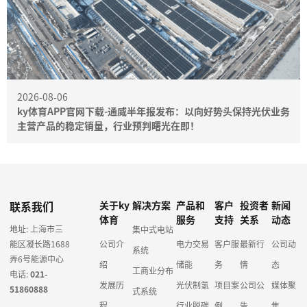
2026-08-06
ky体育APP官网下载-通威半年报发布：以向好势头保持光伏业务
主营产品的稳定销量，行业预判曙光在即！
联系我们
关于ky
解决方案
产品和
客户
投资者
新闻
体育
服务
支持
关系
动态
地址: 上海市三
集中式电站
能区凝长路1688
公司介
电力交易
客户服
最新行
公司动
系统
弄6号能源中心
绍
储能
务
情
态
工商业分布
电话:
021-
发展历
光伏制氢
项目案
公司公
媒体聚
51860888
式系统
程
行业脱碳
例
告
焦