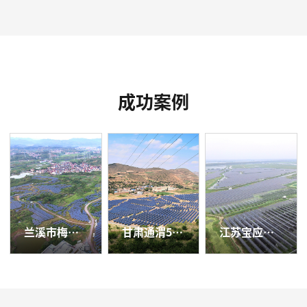
成功案例
兰溪市梅江镇20兆瓦农光互补光伏发电项目
甘肃通渭50兆瓦光伏扶贫项目
江苏宝应应用领跑基地2号100兆瓦项目