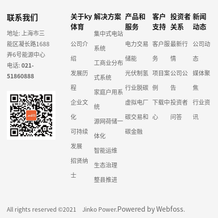
联系我们
关于ky
解决方案
产品和
客户
投资者
新闻
体育
服务
支持
关系
动态
地址: 上海市三
集中式电站
能区凝长路1688
公司介
电力交易
客户服
最新行
公司动
系统
弄6号能源中心
绍
储能
务
情
态
工商业分布
电话:
021-
发展历
光伏制氢
项目案
公司公
媒体聚
51860888
式系统
程
行业脱碳
例
告
焦
家庭户用系
企业文
虚拟电厂
下载中
投资者
行业资
统
化
碳交易和
心
问答
讯
源网荷储一
可持续
碳金融
体化
发展
智能运维
招贤纳
生态治理
士
整县推进
Powered by Webfoss
All rights reserved ©2021 Jinko Power.
.